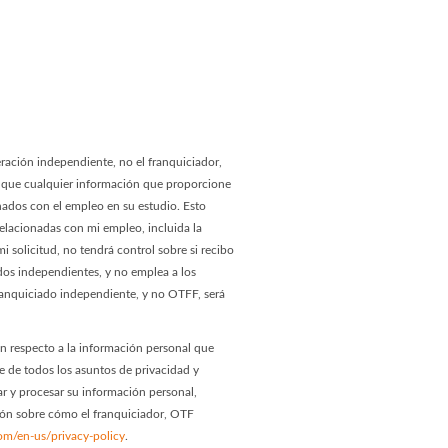
age
 Page
ación independiente, no el franquiciador,
o que cualquier información que proporcione
onados con el empleo en su estudio. Esto
relacionadas con mi empleo, incluida la
i solicitud, no tendrá control sobre si recibo
ados independientes, y no emplea a los
franquiciado independiente, y no OTFF, será
 respecto a la información personal que
e de todos los asuntos de privacidad y
r y procesar su información personal,
ción sobre cómo el franquiciador, OTF
om/en-us/privacy-policy
.