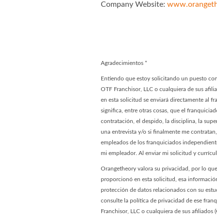
Company Website:
www.orangeth
Orangetheory
Orangethe
Agradecimientos
*
Entiendo que estoy solicitando un puesto co
OTF Franchisor, LLC o cualquiera de sus afil
en esta solicitud se enviará directamente al 
significa, entre otras cosas, que el franquici
contratación, el despido, la disciplina, la su
una entrevista y/o si finalmente me contratan,
empleados de los franquiciados independiente
mi empleador. Al enviar mi solicitud y curríc
Orangetheory valora su privacidad, por lo q
proporcionó en esta solicitud, esa informació
protección de datos relacionados con su estu
consulte la política de privacidad de ese fr
Franchisor, LLC o cualquiera de sus afiliados