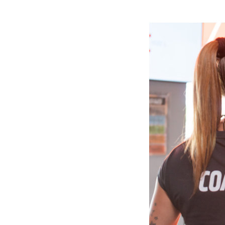
Slide
1
of
6:
Company
photo
1