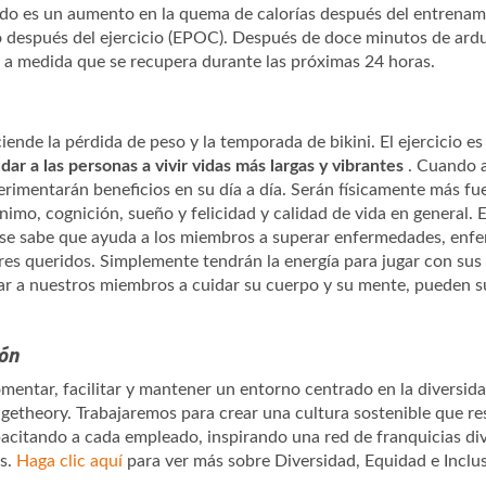
tado es un aumento en la quema de calorías después del entrenami
después del ejercicio (EPOC). Después de doce minutos de ardu
 a medida que se recupera durante las próximas 24 horas.
ciende la pérdida de peso y la temporada de bikini. El ejercicio e
dar a las personas a vivir vidas más largas y vibrantes
. Cuando 
erimentarán beneficios en su día a día. Serán físicamente más fue
imo, cognición, sueño y felicidad y calidad de vida en general. 
y se sabe que ayuda a los miembros a superar enfermedades, enf
eres queridos. Simplemente tendrán la energía para jugar con sus 
 a nuestros miembros a cuidar su cuerpo y su mente, pueden su
ión
ntar, facilitar y mantener un entorno centrado en la diversidad,
ngetheory. Trabajaremos para crear una cultura sostenible que re
pacitando a cada empleado, inspirando una red de franquicias di
os.
Haga clic aquí
para ver más sobre Diversidad, Equidad e Inclu