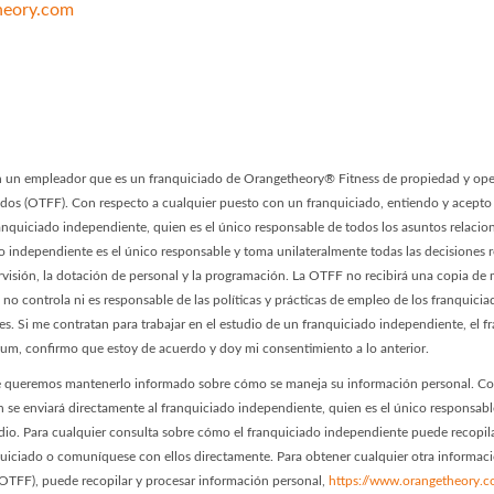
eory.com
 - Franchise #0249 Facebook P
ory - Franchise #0249 LinkedIn
n un empleador que es un franquiciado de Orangetheory® Fitness de propiedad y oper
iados (OTFF). Con respecto a cualquier puesto con un franquiciado, entiendo y acept
franquiciado independiente, quien es el único responsable de todos los asuntos relaci
ado independiente es el único responsable y toma unilateralmente todas las decisiones 
pervisión, la dotación de personal y la programación. La OTFF no recibirá una copia de m
 no controla ni es responsable de las políticas y prácticas de empleo de los franquici
s. Si me contratan para trabajar en el estudio de un franquiciado independiente, el 
ulum, confirmo que estoy de acuerdo y doy mi consentimiento a lo anterior.
ue queremos mantenerlo informado sobre cómo se maneja su información personal. Con
n se enviará directamente al franquiciado independiente, quien es el único responsabl
dio. Para cualquier consulta sobre cómo el franquiciado independiente puede recopila
anquiciado o comuníquese con ellos directamente. Para obtener cualquier otra informa
 (OTFF), puede recopilar y procesar información personal,
https://www.orangetheory.c